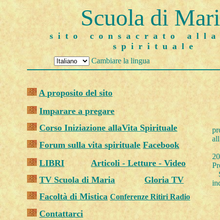
Scuola di Mar
sito consacrato alla
spirituale
Cambiare la lingua
A proposito del sito
Imparare a pregare
Corso Iniziazione allaVita Spirituale
pr
al
Forum sulla vita spirituale
Facebook
L
20
LIBRI
Articoli - Letture - Video
Pr
Se
TV Scuola di Maria
Gloria TV
in
Facoltà di Mistica
Conferenze Ritiri Radio
Contattarci